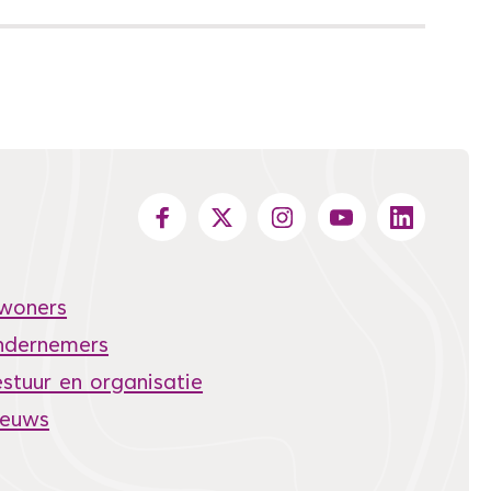
nwoners
ndernemers
stuur en organisatie
ieuws