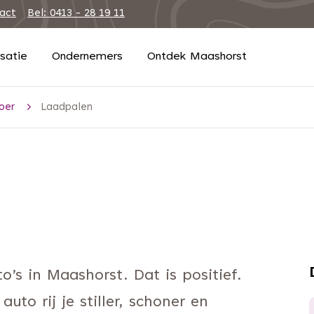
tact
Bel: 0413 - 28 19 11
isatie
Ondernemers
Ontdek Maashorst
oer
Laadpalen
to’s in Maashorst. Dat is positief.
uto rij je stiller, schoner en