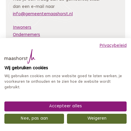
dan een e-mail naar
info@gemeentemaashorst.nl
Inwoners
Ondernemers
Bestuur en organisatie
Privacybeleid
Nieuws
Archiefweb
(Deze link gaat naar een andere website)
Wij gebruiken cookies
Coordinated Vulnerability Disclosure
Wij gebruiken cookies om onze website goed te laten werken, je
Mijn loket
voorkeuren te onthouden en te zien hoe de website wordt
gebruikt.
Privacy en persoonsgegevens
Sitemap
Toegankelijkheidsverklaring
Accepteer alles
Nee, pas aan
Weigeren