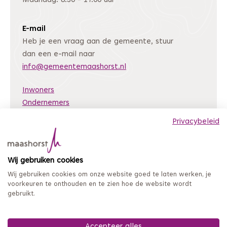
Maandag: 8.30 - 17.00 uur
E-mail
Heb je een vraag aan de gemeente, stuur
dan een e-mail naar
info@gemeentemaashorst.nl
Inwoners
Ondernemers
Bestuur en organisatie
Privacybeleid
Nieuws
Archiefweb
(Deze link gaat naar een andere website)
Wij gebruiken cookies
Coordinated Vulnerability Disclosure
Wij gebruiken cookies om onze website goed te laten werken, je
Mijn loket
voorkeuren te onthouden en te zien hoe de website wordt
gebruikt.
Privacy en persoonsgegevens
Sitemap
Toegankelijkheidsverklaring
Accepteer alles