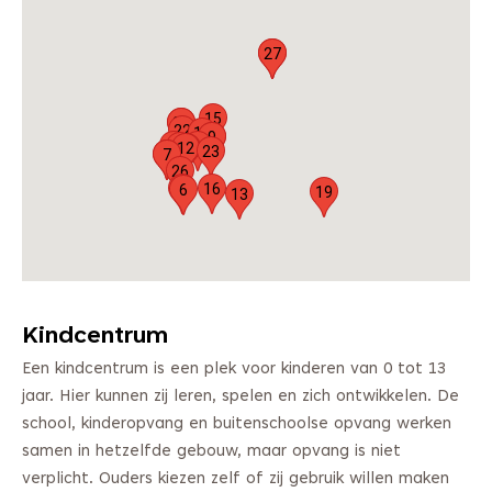
17
27
15
21
4
22
18
5
9
25
24
11
12
1
23
3
7
26
2
16
6
19
13
Kindcentrum
Een kindcentrum is een plek voor kinderen van 0 tot 13
jaar. Hier kunnen zij leren, spelen en zich ontwikkelen. De
school, kinderopvang en buitenschoolse opvang werken
samen in hetzelfde gebouw, maar opvang is niet
verplicht. Ouders kiezen zelf of zij gebruik willen maken