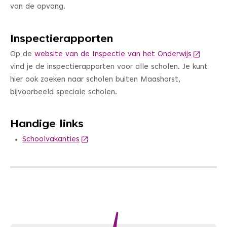
van de opvang.
Inspectierapporten
Op de
website van de Inspectie van het Onderwijs
(Deze lin
vind je de inspectierapporten voor alle scholen. Je kunt
hier ook zoeken naar scholen buiten Maashorst,
bijvoorbeeld speciale scholen.
Handige links
Schoolvakanties
(Deze link gaat naar een andere website