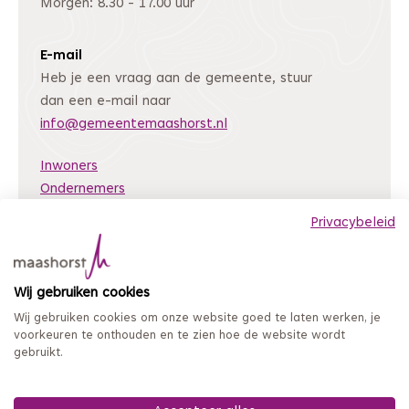
Morgen: 8.30 - 17.00 uur
E-mail
Heb je een vraag aan de gemeente, stuur
dan een e-mail naar
info@gemeentemaashorst.nl
Inwoners
Ondernemers
Bestuur en organisatie
Privacybeleid
Nieuws
Archiefweb
(Deze link gaat naar een andere website)
Wij gebruiken cookies
Coordinated Vulnerability Disclosure
Wij gebruiken cookies om onze website goed te laten werken, je
Mijn loket
voorkeuren te onthouden en te zien hoe de website wordt
gebruikt.
Privacy en persoonsgegevens
Sitemap
Toegankelijkheidsverklaring