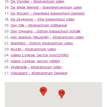
De Vlonder - Kindcentrum Uden
De Wijde Wereld - Speelleercentrum Uden
De Wizzert - Openbare basisschool Zeeland
De Zevenster - Vrije basisschool Uden
Den Dijk - Kindcentrum Odiliapeel
Den Omgang - Dalton basisschool Schaijk
Het Speleon (Muzerijk) - Kindcentrum Uden
Marimba - Dalton Kindcentrum Uden
RAAM - Kindcentrum Uden
Udens College, Sector HAVO/VWO
Udens College, Sector VMBO
Vindingrijk - Kindcentrum Uden
Vlasgaard - Kindcentrum Zeeland
20
10
14
8