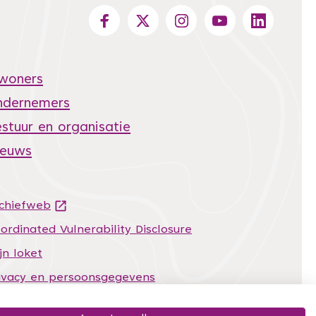
nwoners
ndernemers
stuur en organisatie
ieuws
chiefweb
(Deze link gaat naar een andere website)
ordinated Vulnerability Disclosure
jn loket
ivacy en persoonsgegevens
temap