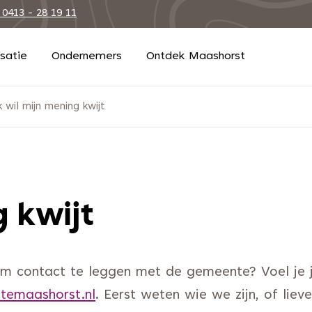
 0413 - 28 19 11
isatie
Ondernemers
Ontdek Maashorst
k wil mijn mening kwijt
g kwijt
 om contact te leggen met de gemeente? Voel je
emaashorst.nl
. Eerst weten wie we zijn, of liev