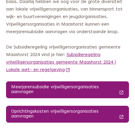
basis. Daarbij hebben we oog voor de grote diversiteit
aan lokale vrijwilligersorganisaties, van binnensport tot
wijk- en buurtverenigingen en jeugdorganisaties.
Vrijwilligersorganisaties in Maashorst kunnen een
meerjarensubsidie aanvragen via onderstaande knop.
De Subsidieregeling vrijwilligersorganisaties gemeente
Maashorst 2024 vind je hier:
Subsidieregeling
vrijwilligersorganisaties gemeente Maashorst 2024 |
Lokale wet- en regelgeving
(Deze link gaat naar een andere
Meerjarensubsidie vrijwilligersorganisaties
aanvragen
(Deze link gaat naar een andere website)
Oprichtingskosten vrijwilligersorganisaties
aanvragen
(Deze link gaat naar een andere website)