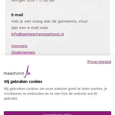
Morgen: 8.30 - 17.00 uur
E-mail
Heb je een vraag aan de gemeente, stuur
dan een e-mail naar
info@gemeentemaashorst.nl
Inwoners
Ondernemers
Bestuur en organisatie
Privacybeleid
Nieuws
Archiefweb
(Deze link gaat naar een andere website)
Wij gebruiken cookies
Coordinated Vulnerability Disclosure
Wij gebruiken cookies om onze website goed te laten werken, je
Mijn loket
voorkeuren te onthouden en te zien hoe de website wordt
gebruikt.
Privacy en persoonsgegevens
Sitemap
Toegankelijkheidsverklaring