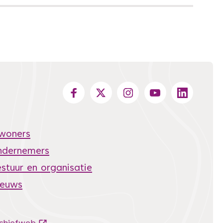
nwoners
ndernemers
stuur en organisatie
ieuws