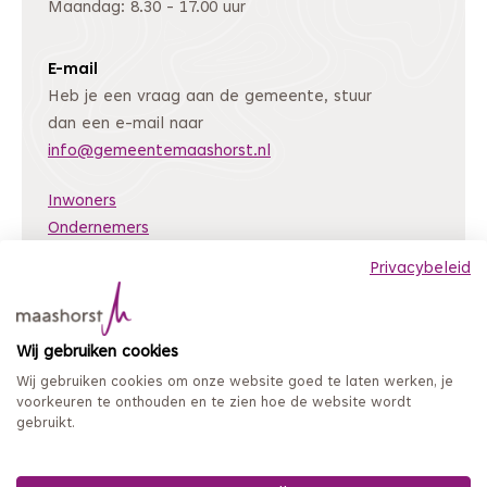
Maandag: 8.30 - 17.00 uur
E-mail
Heb je een vraag aan de gemeente, stuur
dan een e-mail naar
info@gemeentemaashorst.nl
Inwoners
Ondernemers
Bestuur en organisatie
Privacybeleid
Nieuws
Archiefweb
(Deze link gaat naar een andere website)
Wij gebruiken cookies
Coordinated Vulnerability Disclosure
Wij gebruiken cookies om onze website goed te laten werken, je
Mijn loket
voorkeuren te onthouden en te zien hoe de website wordt
gebruikt.
Privacy en persoonsgegevens
Sitemap
Toegankelijkheidsverklaring