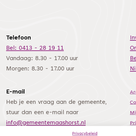
Telefoon
I
Bel: 0413 - 28 19 11
O
Vandaag: 8.30 - 17.00 uur
Be
Morgen: 8.30 - 17.00 uur
N
E-mail
Ar
andere website)
Heb je een vraag aan de gemeente,
Co
stuur dan een e-mail naar
Mi
info@gemeentemaashorst.nl
Pr
Si
Privacybeleid