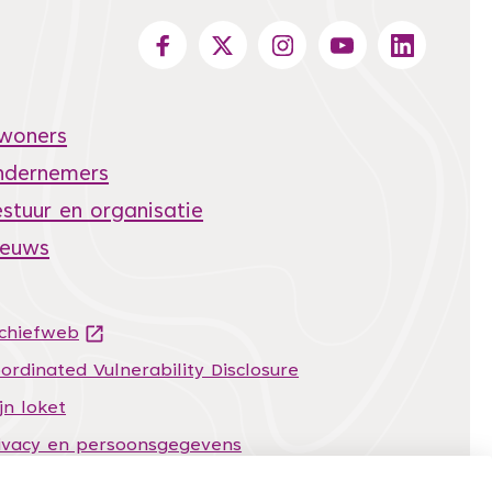
nwoners
ndernemers
stuur en organisatie
ieuws
chiefweb
(Deze link gaat naar een andere website)
ordinated Vulnerability Disclosure
jn loket
ivacy en persoonsgegevens
temap