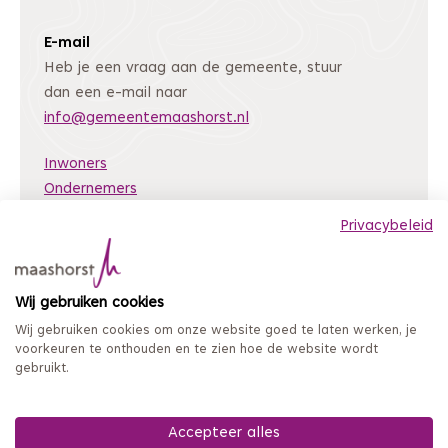
E-mail
Heb je een vraag aan de gemeente, stuur
dan een e-mail naar
info@gemeentemaashorst.nl
Inwoners
Ondernemers
Bestuur en organisatie
Privacybeleid
Nieuws
Archiefweb
(Deze link gaat naar een andere website)
Wij gebruiken cookies
Coordinated Vulnerability Disclosure
Wij gebruiken cookies om onze website goed te laten werken, je
Mijn loket
voorkeuren te onthouden en te zien hoe de website wordt
gebruikt.
Privacy en persoonsgegevens
Sitemap
Toegankelijkheidsverklaring
Accepteer alles