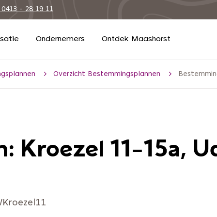
 0413 - 28 19 11
isatie
Ondernemers
Ontdek Maashorst
gsplannen
Overzicht Bestemmingsplannen
Bestemming
: Kroezel 11-15a, U
WKroezel11