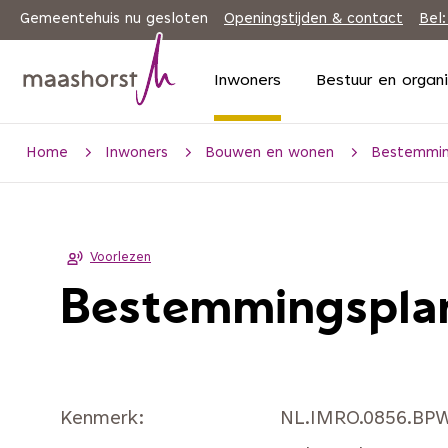
Gemeentehuis nu gesloten
Openingstijden & contact
Bel:
Inwoners
Bestuur en organ
Home
Inwoners
Bouwen en wonen
Bestemmin
Voorlezen
Bestemmingsplan
Kenmerk
NL.IMRO.0856.BP