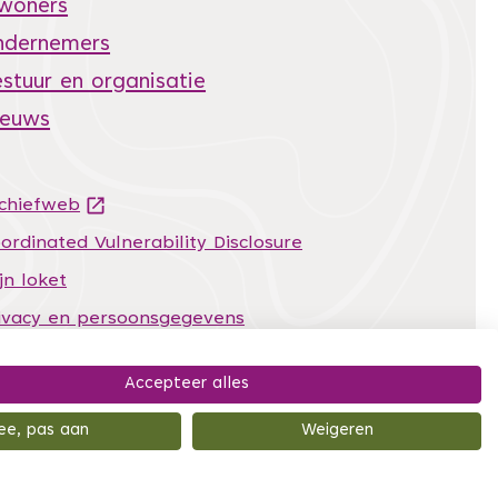
nwoners
ndernemers
stuur en organisatie
ieuws
chiefweb
(Deze link gaat naar een andere website)
ordinated Vulnerability Disclosure
jn loket
ivacy en persoonsgegevens
temap
Accepteer alles
egankelijkheidsverklaring
ee, pas aan
Weigeren