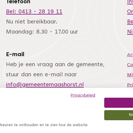
Telefoon
I
Bel: 0413 - 28 19 11
O
Nu niet bereikbaar.
Be
Maandag: 8.30 - 17.00 uur
N
E-mail
Ar
andere website)
Heb je een vraag aan de gemeente,
Co
stuur dan een e-mail naar
Mi
info@gemeentemaashorst.nl
Pr
Si
Privacybeleid
To
N
rkeuren te onthouden en te zien hoe de website