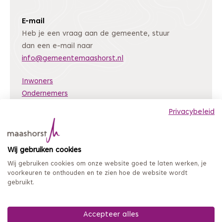
E-mail
Heb je een vraag aan de gemeente, stuur
dan een e-mail naar
info@gemeentemaashorst.nl
Inwoners
Ondernemers
Bestuur en organisatie
Privacybeleid
Nieuws
Archiefweb
(Deze link gaat naar een andere website)
Wij gebruiken cookies
Coordinated Vulnerability Disclosure
Wij gebruiken cookies om onze website goed te laten werken, je
Mijn loket
voorkeuren te onthouden en te zien hoe de website wordt
gebruikt.
Privacy en persoonsgegevens
Sitemap
Toegankelijkheidsverklaring
Accepteer alles