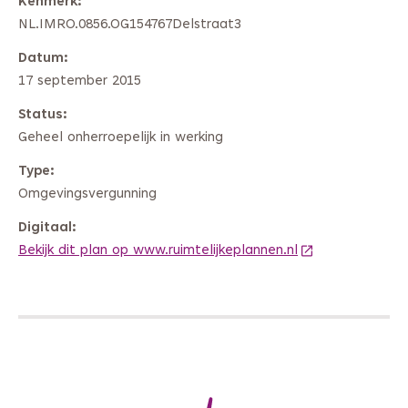
Kenmerk
NL.IMRO.0856.OG154767Delstraat3
Datum
17 september 2015
Status
Geheel onherroepelijk in werking
Type
Omgevingsvergunning
Digitaal
Bekijk dit plan op www.ruimtelijkeplannen.nl
(Deze link gaat 