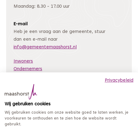
Maandag: 8.30 - 17.00 uur
E-mail
Heb je een vraag aan de gemeente, stuur
dan een e-mail naar
info@gemeentemaashorst.nl
Inwoners
Ondernemers
Bestuur en organisatie
Privacybeleid
Nieuws
Archiefweb
(Deze link gaat naar een andere website)
Wij gebruiken cookies
Coordinated Vulnerability Disclosure
Wij gebruiken cookies om onze website goed te laten werken, je
Mijn loket
voorkeuren te onthouden en te zien hoe de website wordt
gebruikt.
Privacy en persoonsgegevens
Sitemap