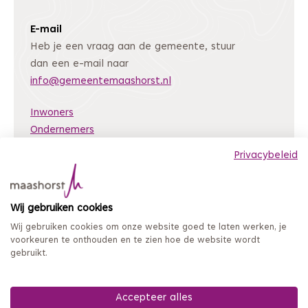
E-mail
Heb je een vraag aan de gemeente, stuur
dan een e-mail naar
info@gemeentemaashorst.nl
Inwoners
Ondernemers
Bestuur en organisatie
Privacybeleid
Nieuws
Archiefweb
(Deze link gaat naar een andere website)
Wij gebruiken cookies
Coordinated Vulnerability Disclosure
Wij gebruiken cookies om onze website goed te laten werken, je
Mijn loket
voorkeuren te onthouden en te zien hoe de website wordt
gebruikt.
Privacy en persoonsgegevens
Sitemap
Toegankelijkheidsverklaring
Accepteer alles