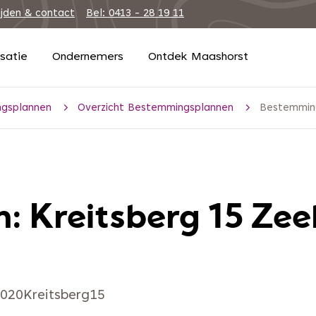
ijden & contact
Bel: 0413 - 28 19 11
isatie
Ondernemers
Ontdek Maashorst
gsplannen
Overzicht Bestemmingsplannen
Bestemming
: Kreitsberg 15 Zee
020Kreitsberg15