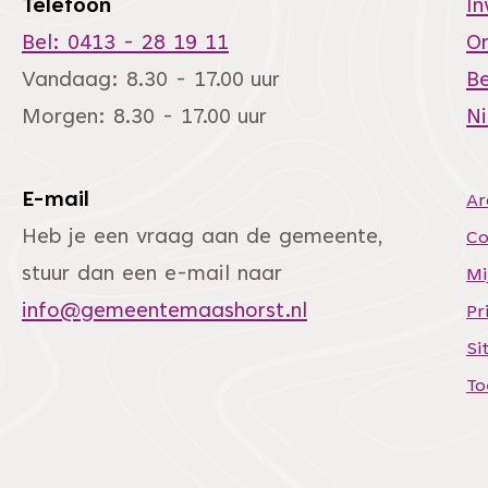
Telefoon
I
Bel: 0413 - 28 19 11
O
Vandaag: 8.30 - 17.00 uur
Be
Morgen: 8.30 - 17.00 uur
N
E-mail
Ar
andere website)
Heb je een vraag aan de gemeente,
Co
stuur dan een e-mail naar
Mi
info@gemeentemaashorst.nl
Pr
Si
To