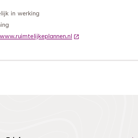
ijk in werking
ing
 www.ruimtelijkeplannen.nl
(Deze link gaat naar e