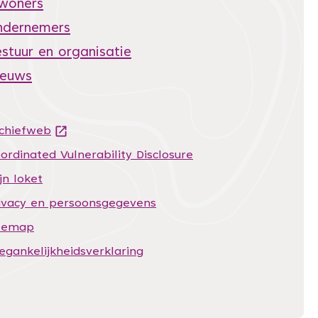
nwoners
ndernemers
stuur en organisatie
ieuws
chiefweb
(Deze link gaat naar een andere website)
ordinated Vulnerability Disclosure
jn loket
ivacy en persoonsgegevens
temap
egankelijkheidsverklaring