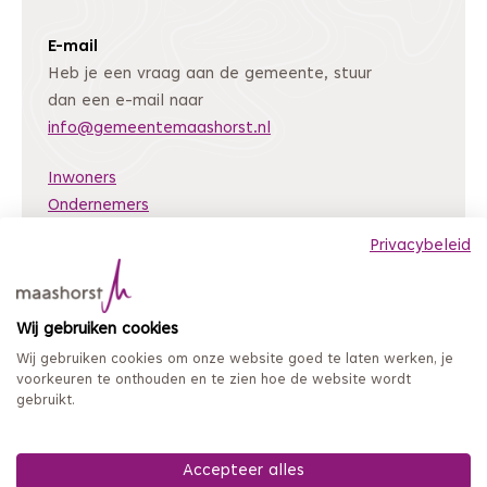
E-mail
Heb je een vraag aan de gemeente, stuur
dan een e-mail naar
info@gemeentemaashorst.nl
Inwoners
Ondernemers
Bestuur en organisatie
Privacybeleid
Nieuws
Archiefweb
(Deze link gaat naar een andere website)
Wij gebruiken cookies
Coordinated Vulnerability Disclosure
Wij gebruiken cookies om onze website goed te laten werken, je
Mijn loket
voorkeuren te onthouden en te zien hoe de website wordt
gebruikt.
Privacy en persoonsgegevens
Sitemap
Toegankelijkheidsverklaring
Accepteer alles