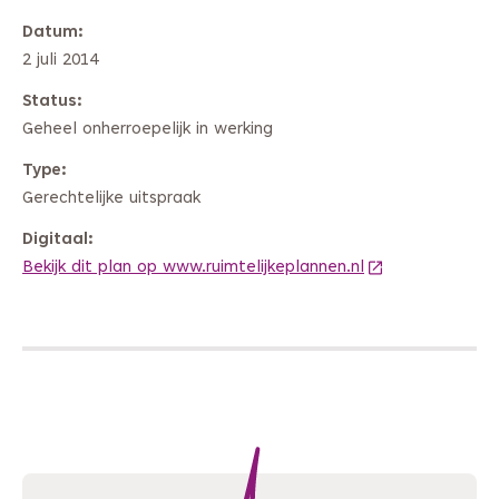
Datum
2 juli 2014
Status
Geheel onherroepelijk in werking
Type
Gerechtelijke uitspraak
Digitaal
Bekijk dit plan op www.ruimtelijkeplannen.nl
(Deze link gaat 