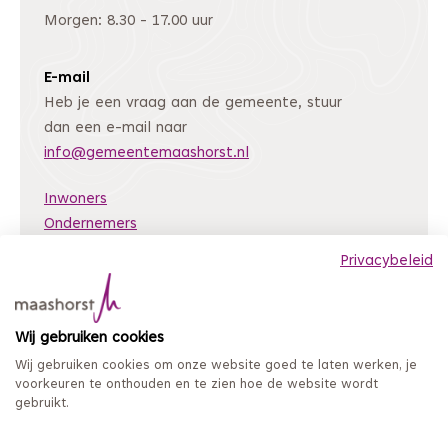
Morgen: 8.30 - 17.00 uur
E-mail
Heb je een vraag aan de gemeente, stuur
dan een e-mail naar
info@gemeentemaashorst.nl
Inwoners
Ondernemers
Bestuur en organisatie
Privacybeleid
Nieuws
Archiefweb
(Deze link gaat naar een andere website)
Wij gebruiken cookies
Coordinated Vulnerability Disclosure
Wij gebruiken cookies om onze website goed te laten werken, je
Mijn loket
voorkeuren te onthouden en te zien hoe de website wordt
gebruikt.
Privacy en persoonsgegevens
Sitemap