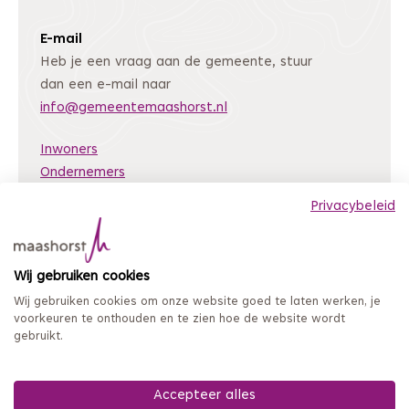
E-mail
Heb je een vraag aan de gemeente, stuur
dan een e-mail naar
info@gemeentemaashorst.nl
Inwoners
Ondernemers
Bestuur en organisatie
Privacybeleid
Nieuws
Archiefweb
(Deze link gaat naar een andere website)
Wij gebruiken cookies
Coordinated Vulnerability Disclosure
Wij gebruiken cookies om onze website goed te laten werken, je
Mijn loket
voorkeuren te onthouden en te zien hoe de website wordt
gebruikt.
Privacy en persoonsgegevens
Sitemap
Toegankelijkheidsverklaring
Accepteer alles