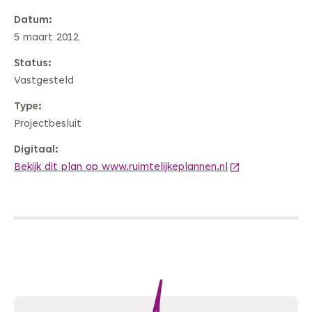
Datum
5 maart 2012
Status
Vastgesteld
Type
Projectbesluit
Digitaal
Bekijk dit plan op www.ruimtelijkeplannen.nl
(Deze link gaat 