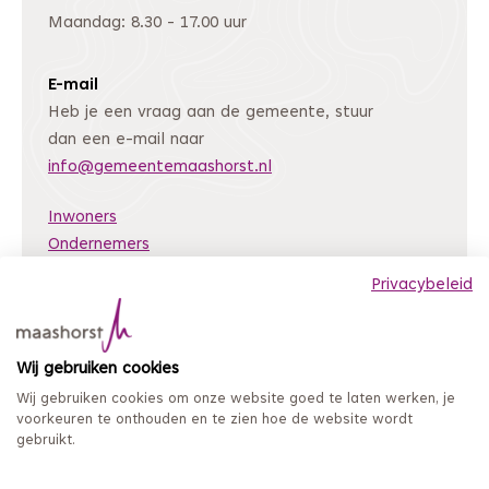
Maandag: 8.30 - 17.00 uur
E-mail
Heb je een vraag aan de gemeente, stuur
dan een e-mail naar
info@gemeentemaashorst.nl
Inwoners
Ondernemers
Bestuur en organisatie
Privacybeleid
Nieuws
Archiefweb
(Deze link gaat naar een andere website)
Wij gebruiken cookies
Coordinated Vulnerability Disclosure
Wij gebruiken cookies om onze website goed te laten werken, je
Mijn loket
voorkeuren te onthouden en te zien hoe de website wordt
gebruikt.
Privacy en persoonsgegevens
Sitemap