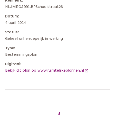
Kenmerk
NL.IMRO.1991.BPSchoolstraat23
Datum
4 april 2024
Status
Geheel onherroepelijk in werking
Type
Bestemmingsplan
Digitaal
Bekijk dit plan op www.ruimtelijkeplannen.nl
(Deze link gaat 