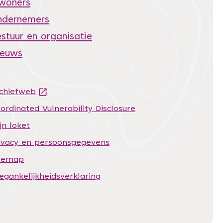
nwoners
ndernemers
stuur en organisatie
ieuws
chiefweb
(Deze link gaat naar een andere website)
ordinated Vulnerability Disclosure
jn loket
ivacy en persoonsgegevens
temap
egankelijkheidsverklaring