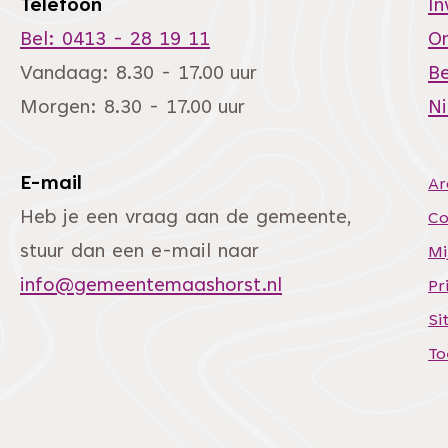
Telefoon
I
Bel: 0413 - 28 19 11
O
Vandaag: 8.30 - 17.00 uur
Be
Morgen: 8.30 - 17.00 uur
N
E-mail
Ar
andere website)
Heb je een vraag aan de gemeente,
Co
stuur dan een e-mail naar
Mi
info@gemeentemaashorst.nl
Pr
Si
To