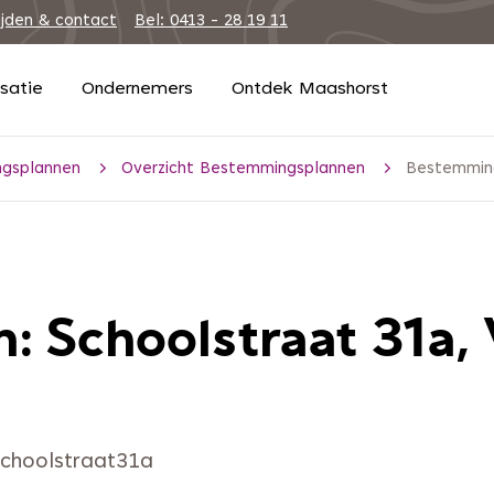
ijden & contact
Bel: 0413 - 28 19 11
isatie
Ondernemers
Ontdek Maashorst
gsplannen
Overzicht Bestemmingsplannen
Bestemming
 Schoolstraat 31a, 
choolstraat31a