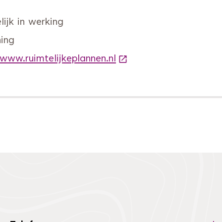
ijk in werking
ing
 www.ruimtelijkeplannen.nl
(Deze link gaat naar e