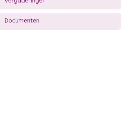
Vergaderingen
Documenten
dere website)
ite)