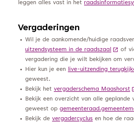
leggen alles vast in het
raadsinformaties
Vergaderingen
Wil je de aankomende/huidige raadsver
uitzendsysteem in de raadszaal
(Deze l
of v
vergadering die je wilt bekijken om ver
Hier kun je een
live-uitzending terugkij
geweest.
Bekijk het
vergaderschema Maashorst
(
Bekijk een overzicht van alle geplande 
geweest op
gemeenteraad.gemeentema
Bekijk de
vergadercyclus
en hoe de ra