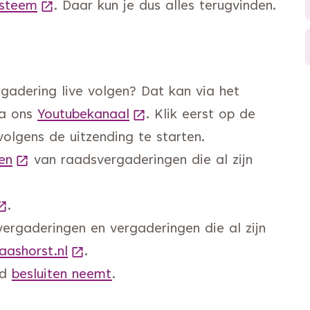
ysteem
(Deze link gaat naar een andere website)
. Daar kun je dus alles terugvinden.
gadering live volgen? Dat kan via het
ink gaat naar een andere website)
ia ons
Youtubekanaal
(Deze link gaat naar een an
. Klik eerst op de
volgens de uitzending te starten.
ken
(Deze link gaat naar een andere website)
van raadsvergaderingen die al zijn
Deze link gaat naar een andere website)
.
vergaderingen en vergaderingen die al zijn
ashorst.nl
(Deze link gaat naar een andere webs
.
ad
besluiten neemt
.