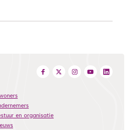
nwoners
ndernemers
stuur en organisatie
ieuws