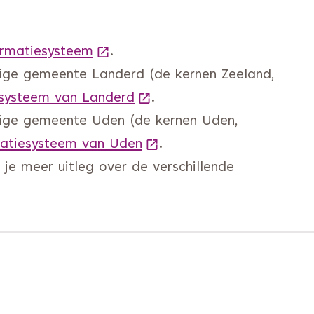
ormatiesysteem
(Deze link gaat naar een andere w
.
ige gemeente Landerd (de kernen Zeeland,
esysteem van Landerd
(Deze link gaat naar een a
.
lige gemeente Uden (de kernen Uden,
matiesysteem van Uden
(Deze link gaat naar een 
.
 je meer uitleg over de verschillende