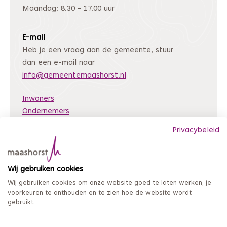
Maandag: 8.30 - 17.00 uur
E-mail
Heb je een vraag aan de gemeente, stuur
dan een e-mail naar
info@gemeentemaashorst.nl
Inwoners
Ondernemers
Bestuur en organisatie
Privacybeleid
Nieuws
Archiefweb
(Deze link gaat naar een andere website)
Wij gebruiken cookies
Coordinated Vulnerability Disclosure
Wij gebruiken cookies om onze website goed te laten werken, je
Mijn loket
voorkeuren te onthouden en te zien hoe de website wordt
gebruikt.
Privacy en persoonsgegevens
Sitemap