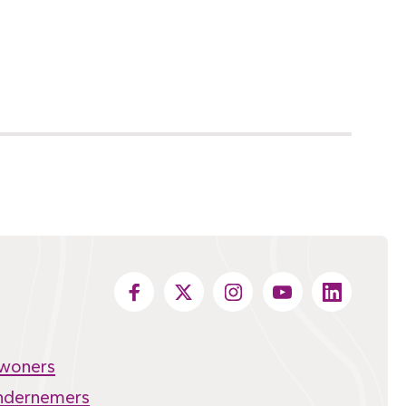
nwoners
ndernemers