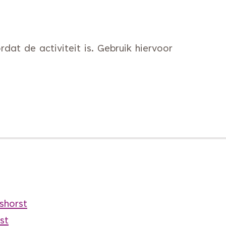
at de activiteit is. Gebruik hiervoor
 naar een andere website)
shorst
st