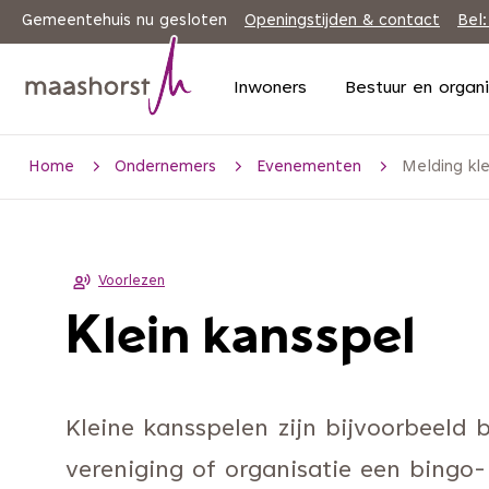
Gemeentehuis nu gesloten
Openingstijden & contact
Bel:
Inwoners
Bestuur en organ
Home
Ondernemers
Evenementen
Melding kle
Voorlezen
Klein kansspel
Kleine kansspelen zijn bijvoorbeeld 
vereniging of organisatie een bingo