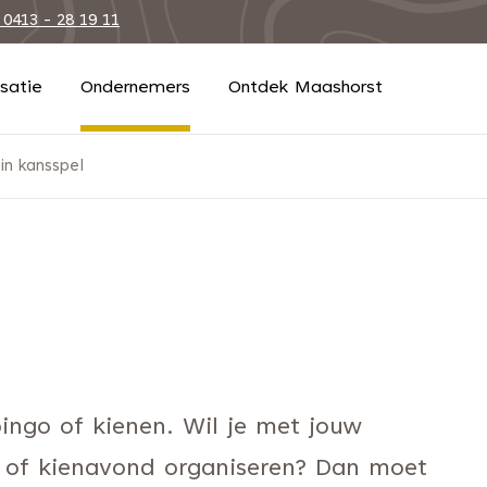
 0413 - 28 19 11
isatie
Ondernemers
Ontdek Maashorst
in kansspel
bingo of kienen. Wil je met jouw
- of kienavond organiseren? Dan moet