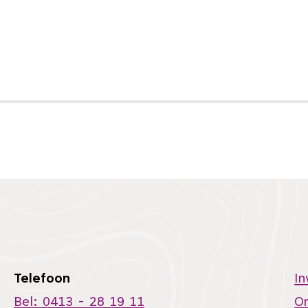
Telefoon
I
Bel: 0413 - 28 19 11
O