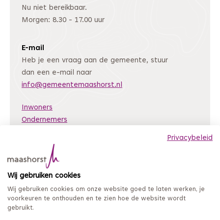
Nu niet bereikbaar.
Morgen: 8.30 - 17.00 uur
E-mail
Heb je een vraag aan de gemeente, stuur
dan een e-mail naar
info@gemeentemaashorst.nl
Inwoners
Ondernemers
Bestuur en organisatie
Privacybeleid
Nieuws
Archiefweb
(Deze link gaat naar een andere website)
Wij gebruiken cookies
Coordinated Vulnerability Disclosure
Wij gebruiken cookies om onze website goed te laten werken, je
Mijn loket
voorkeuren te onthouden en te zien hoe de website wordt
gebruikt.
Privacy en persoonsgegevens