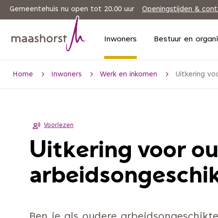
Gemeentehuis nu open tot 20.00 uur
Openingstijden & con
Inwoners
Bestuur en organ
Home
Inwoners
Werk en inkomen
Uitkering vo
Voorlezen
Uitkering voor ou
arbeidsongeschik
Ben je als oudere arbeidsongeschik