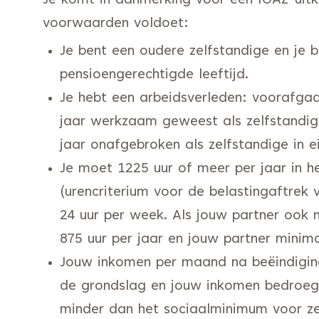
Je komt in aanmerking voor een IOAZ-uitk
voorwaarden voldoet:
Je bent een oudere zelfstandige en je b
pensioengerechtigde leeftijd.
Je hebt een arbeidsverleden: voorafga
jaar werkzaam geweest als zelfstandige
jaar onafgebroken als zelfstandige in e
Je moet 1225 uur of meer per jaar in h
(urencriterium voor de belastingaftrek 
24 uur per week. Als jouw partner ook 
875 uur per jaar en jouw partner minima
Jouw inkomen per maand na beëindiging
de grondslag en jouw inkomen bedroeg 
minder dan het sociaalminimum voor ze