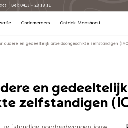
tact
Bel: 0413 - 28 19 11
isatie
Ondernemers
Ontdek Maashorst
or oudere en gedeeltelijk arbeidsongeschikte zelfstandigen (IA
dere en gedeeltelijk
te zelfstandigen (
te zelfstandige noodgedwongen jouw