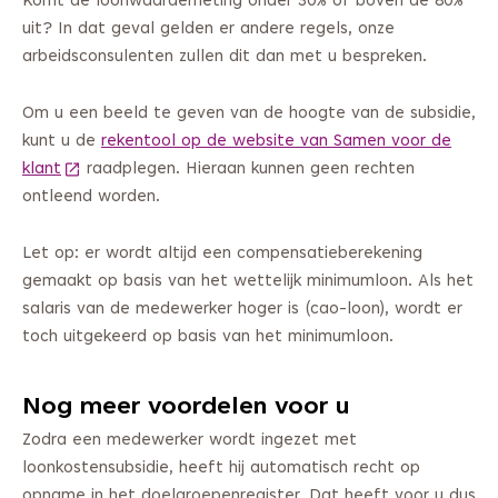
Komt de loonwaardemeting onder 30% of boven de 80%
uit? In dat geval gelden er andere regels, onze
arbeidsconsulenten zullen dit dan met u bespreken.
Om u een beeld te geven van de hoogte van de subsidie,
kunt u de
rekentool op de website van Samen voor de
klant
(Deze link gaat naar een andere website)
raadplegen. Hieraan kunnen geen rechten
ontleend worden.
Let op: er wordt altijd een compensatieberekening
gemaakt op basis van het wettelijk minimumloon. Als het
salaris van de medewerker hoger is (cao-loon), wordt er
toch uitgekeerd op basis van het minimumloon.
Nog meer voordelen voor u
Zodra een medewerker wordt ingezet met
loonkostensubsidie, heeft hij automatisch recht op
opname in het doelgroepenregister. Dat heeft voor u dus