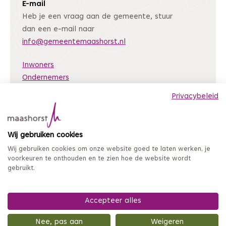
E-mail
Heb je een vraag aan de gemeente, stuur
dan een e-mail naar
info@gemeentemaashorst.nl
Inwoners
Ondernemers
Bestuur en organisatie
Privacybeleid
Nieuws
Archiefweb
(Deze link gaat naar een andere website)
Wij gebruiken cookies
Coordinated Vulnerability Disclosure
Wij gebruiken cookies om onze website goed te laten werken, je
Mijn loket
voorkeuren te onthouden en te zien hoe de website wordt
gebruikt.
Privacy en persoonsgegevens
Sitemap
Toegankelijkheidsverklaring
Accepteer alles
Nee, pas aan
Weigeren