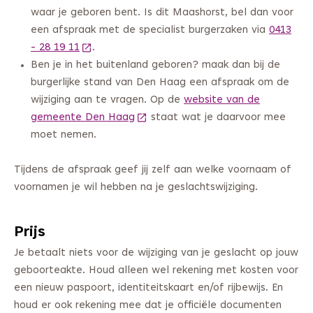
waar je geboren bent. Is dit Maashorst, bel dan voor
een afspraak met de specialist burgerzaken via
0413
- 28 19 11
(Deze link gaat naar een andere website)
.
Ben je in het buitenland geboren? maak dan bij de
burgerlijke stand van Den Haag een afspraak om de
wijziging aan te vragen. Op de
website van de
gemeente Den Haag
(Deze link gaat naar een andere we
staat wat je daarvoor mee
moet nemen.
Tijdens de afspraak geef jij zelf aan welke voornaam of
voornamen je wil hebben na je geslachtswijziging.
Prijs
Je betaalt niets voor de wijziging van je geslacht op jouw
geboorteakte. Houd alleen wel rekening met kosten voor
een nieuw paspoort, identiteitskaart en/of rijbewijs. En
houd er ook rekening mee dat je officiële documenten