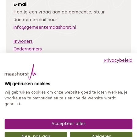
E-mail
Heb je een vraag aan de gemeente, stuur
dan een e-mail naar
info@gemeentemaashorst.nl
Inwoners
Ondernemers
Bestuur en organisatie
Privacybeleid
Nieuws
Archiefweb
(Deze link gaat naar een andere website)
Wij gebruiken cookies
Coordinated Vulnerability Disclosure
Wij gebruiken cookies om onze website goed te laten werken, je
Mijn loket
voorkeuren te onthouden en te zien hoe de website wordt
gebruikt.
Privacy en persoonsgegevens
Sitemap
Toegankelijkheidsverklaring
Accepteer alles
Nee, pas aan
Weigeren