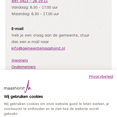
Bel: 0413 - 28 19 11
Vandaag: 8.30 - 17.00 uur
Maandag: 8.30 - 17.00 uur
E-mail
Heb je een vraag aan de gemeente, stuur
dan een e-mail naar
info@gemeentemaashorst.nl
Inwoners
Ondernemers
Bestuur en organisatie
Privacybeleid
Nieuws
Archiefweb
(Deze link gaat naar een andere website)
Wij gebruiken cookies
Coordinated Vulnerability Disclosure
Wij gebruiken cookies om onze website goed te laten werken, je
Mijn loket
voorkeuren te onthouden en te zien hoe de website wordt
gebruikt.
Privacy en persoonsgegevens