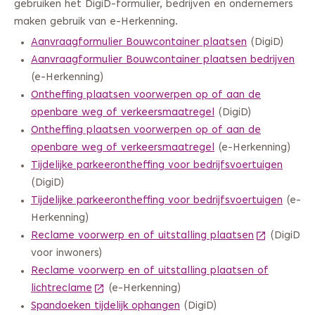
gebruiken het DigiD-formulier, bedrijven en ondernemers
maken gebruik van e-Herkenning.
Aanvraagformulier Bouwcontainer plaatsen
(DigiD)
Aanvraagformulier Bouwcontainer plaatsen bedrijven
(e-Herkenning)
Ontheffing plaatsen voorwerpen op of aan de
openbare weg of verkeersmaatregel
(DigiD)
Ontheffing plaatsen voorwerpen op of aan de
openbare weg of verkeersmaatregel
(e-Herkenning)
Tijdelijke parkeerontheffing voor bedrijfsvoertuigen
(DigiD)
Tijdelijke parkeerontheffing voor bedrijfsvoertuigen
(e-
Herkenning)
Reclame voorwerp en of uitstalling plaatsen
(Deze link 
(DigiD
voor inwoners)
Reclame voorwerp en of uitstalling plaatsen of
lichtreclame
(Deze link gaat naar een andere website)
(e-Herkenning)
Spandoeken tijdelijk ophangen
(DigiD)